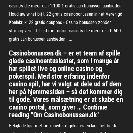
casino's die meer dan 1.100 € gratis aan bonussen aanbieden -
Houd uw winst bij !. 22 gratis casinobonussen in het Verenigd
Koninkrijk. 22 gratis coupons - Casino bonussen zonder
storting vereist. Lijst met online casino's die meer dan £ 600
gratis aan bonussen aanbieden - …
Casinobonussen.dk – er et team af spille
glade casinoentusiaster, som i mange år
har spillet live og online casino og
pokerspil. Med stor erfaring indenfor
casino spil, har vi valgt at dele ud af dem
her på hjemmesiden – så det kommer dig
til gode. Vores målsætning er at skabe en
casino portal, som giver … Continue
reading "Om Casinobonussen.dk"
Bekijk de lijst met betrouwbare goksites en kies het beste