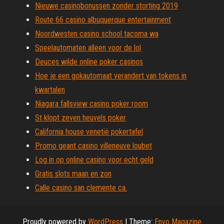
Nieuwe casinobonussen zonder storting 2019
Route 66 casino albuquerque entertainment
Noordwesten casino school tacoma wa
Speelautomaten alleen voor de lol
Deuces wilde online poker casinos
Hoe je een gokautomaat verandert van tokens in
kwartalen
Niagara fallsview casino poker room
St klopt zeven heuvels poker
California house venetië pokertafel
Promo geant casino villeneuve loubet
Log in op online casino voor echt geld
Gratis slots maan en zon
Calle casino san clemente ca.
Proudly powered by
WordPress
|
Theme:
Envo Magazine