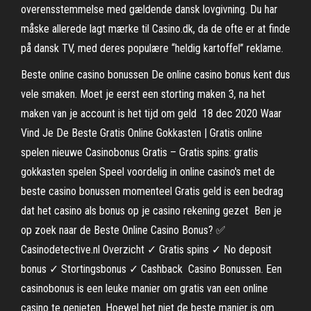
overensstemmelse med gældende dansk lovgivning. Du har
måske allerede lagt mærke til Casino.dk, da de ofte er at finde
på dansk TV, med deres populære “heldig kartoffel” reklame.
Beste online casino bonussen De online casino bonus kent dus
vele smaken. Moet je eerst een storting maken 3, na het
maken van je account is het tijd om geld 18 dec 2020 Waar
Vind Je De Beste Gratis Online Gokkasten | Gratis online
spelen nieuwe Casinobonus Gratis – Gratis spins: gratis
gokkasten spelen Speel voordelig in online casino's met de
beste casino bonussen momenteel Gratis geld is een bedrag
dat het casino als bonus op je casino rekening gezet Ben je
op zoek naar de Beste Online Casino Bonus? ✅
Casinodetective.nl Overzicht ✓ Gratis spins ✓ No deposit
bonus ✓ Stortingsbonus ✓ Cashback Casino Bonussen. Een
casinobonus is een leuke manier om gratis van een online
casino te genieten. Hoewel het niet de beste manier is om