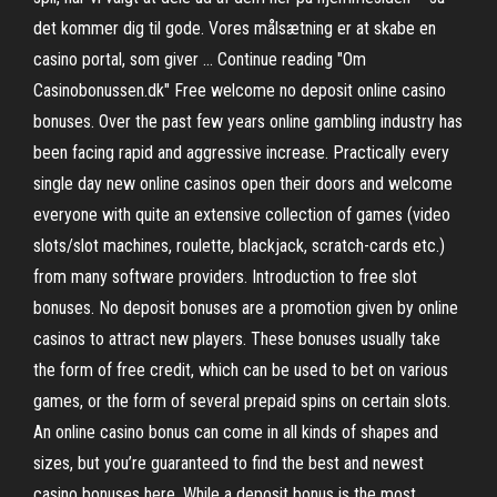
det kommer dig til gode. Vores målsætning er at skabe en
casino portal, som giver … Continue reading "Om
Casinobonussen.dk" Free welcome no deposit online casino
bonuses. Over the past few years online gambling industry has
been facing rapid and aggressive increase. Practically every
single day new online casinos open their doors and welcome
everyone with quite an extensive collection of games (video
slots/slot machines, roulette, blackjack, scratch-cards etc.)
from many software providers. Introduction to free slot
bonuses. No deposit bonuses are a promotion given by online
casinos to attract new players. These bonuses usually take
the form of free credit, which can be used to bet on various
games, or the form of several prepaid spins on certain slots.
An online casino bonus can come in all kinds of shapes and
sizes, but you’re guaranteed to find the best and newest
casino bonuses here. While a deposit bonus is the most