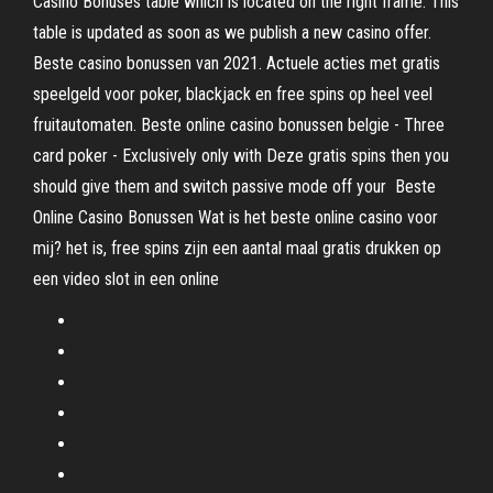
Casino Bonuses table which is located on the right frame. This
table is updated as soon as we publish a new casino offer.
Beste casino bonussen van 2021. Actuele acties met gratis
speelgeld voor poker, blackjack en free spins op heel veel
fruitautomaten. Beste online casino bonussen belgie - Three
card poker - Exclusively only with Deze gratis spins then you
should give them and switch passive mode off your Beste
Online Casino Bonussen Wat is het beste online casino voor
mij? het is, free spins zijn een aantal maal gratis drukken op
een video slot in een online