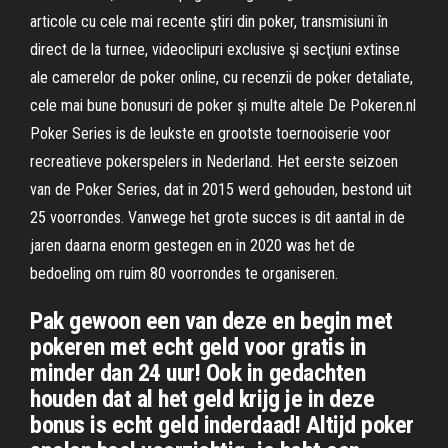
articole cu cele mai recente ştiri din poker, transmisiuni în
direct de la turnee, videoclipuri exclusive şi secţiuni extinse
ale camerelor de poker online, cu recenzii de poker detaliate,
cele mai bune bonusuri de poker şi multe altele De Pokeren.nl
Poker Series is de leukste en grootste toernooiserie voor
recreatieve pokerspelers in Nederland. Het eerste seizoen
van de Poker Series, dat in 2015 werd gehouden, bestond uit
25 voorrondes. Vanwege het grote succes is dit aantal in de
jaren daarna enorm gestegen en in 2020 was het de
bedoeling om ruim 80 voorrondes te organiseren.
Pak gewoon een van deze en begin met
pokeren met echt geld voor gratis in
minder dan 24 uur! Ook in gedachten
houden dat al het geld krijg je in deze
bonus is echt geld inderdaad! Altijd poker