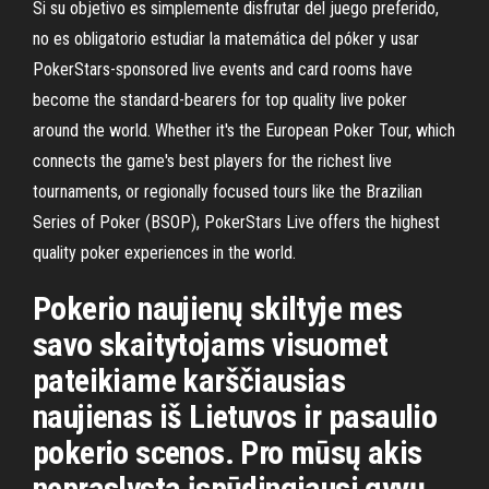
Si su objetivo es simplemente disfrutar del juego preferido,
no es obligatorio estudiar la matemática del póker y usar
PokerStars-sponsored live events and card rooms have
become the standard-bearers for top quality live poker
around the world. Whether it's the European Poker Tour, which
connects the game's best players for the richest live
tournaments, or regionally focused tours like the Brazilian
Series of Poker (BSOP), PokerStars Live offers the highest
quality poker experiences in the world.
Pokerio naujienų skiltyje mes
savo skaitytojams visuomet
pateikiame karščiausias
naujienas iš Lietuvos ir pasaulio
pokerio scenos. Pro mūsų akis
nepraslysta įspūdingiausi gyvų