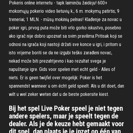
Pokeris online internetu - tapk laiminčiu žaidėju! 600+
mokomųjų pokerio video lietuvių k.; 6 m. mokymų patirtis; 9
treneriai; 1 MLN. - mūsų mokinių pelnas! Klađenje za novac u
poker igri, prvog puta može biti vrlo gorko iskustvo, posebno
ako igrač nije dobro upoznat sa svim pravilima.Pritisak koji se
odnosi na igrača koji nastoji držati sve konce u igri, i pritom u
isto vrijeme boriti se da ne izgubi teško zarađeni novac,
nekad može biti prezahtjevno i kao rezultat svega je
napuštanje igre. Gids voor spelen met echt geld - Alles of
niets. Er is geen twijfel over mogelijk: Poker is het
spannendst wanneer u om écht geld speelt. Als u dit doet, dan
wilt u wel zeker weten dat u de beste pokersite kiest.
Bij het spel Live Poker speel je niet tegen
andere spelers, maar je speelt tegen de
dealer. Als je de keuze hebt gemaakt voor
dit spel, dan plaats je je inzet op één van