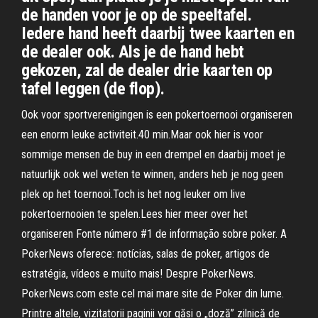
de handen voor je op de speeltafel.
Iedere hand heeft daarbij twee kaarten en
de dealer ook. Als je de hand hebt
gekozen, zal de dealer drie kaarten op
tafel leggen (de flop).
Ook voor sportverenigingen is een pokertoernooi organiseren
een enorm leuke activiteit.40 min.Maar ook hier is voor
sommige mensen de buy in een drempel en daarbij moet je
natuurlijk ook wel weten te winnen, anders heb je nog geen
plek op het toernooi.Toch is het nog leuker om live
pokertoernooien te spelen.Lees hier meer over het
organiseren Fonte número #1 de informação sobre poker. A
PokerNews oferece: notícias, salas de poker, artigos de
estratégia, vídeos e muito mais! Despre PokerNews.
PokerNews.com este cel mai mare site de Poker din lume.
Printre altele, vizitatorii paginii vor găsi o „doză” zilnică de