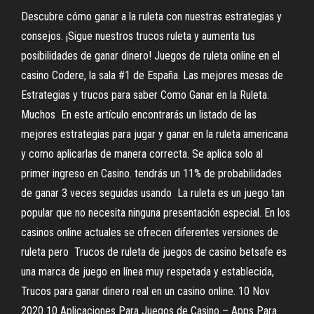
Descubre cómo ganar a la ruleta con nuestras estrategias y
consejos. ¡Sigue nuestros trucos ruleta y aumenta tus
posibilidades de ganar dinero! Juegos de ruleta online en el
casino Codere, la sala #1 de España. Las mejores mesas de
Estrategias y trucos para saber Como Ganar en la Ruleta.
Muchos En este artículo encontrarás un listado de las
mejores estrategias para jugar y ganar en la ruleta americana
y como aplicarlas de manera correcta. Se aplica solo al
primer ingreso en Casino. tendrás un 11% de probabilidades
de ganar 3 veces seguidas usando La ruleta es un juego tan
popular que no necesita ninguna presentación especial. En los
casinos online actuales se ofrecen diferentes versiones de
ruleta pero Trucos de ruleta de juegos de casino betsafe es
una marca de juego en línea muy respetada y establecida,
Trucos para ganar dinero real en un casino online. 10 Nov
2020 10 Aplicaciones Para Juegos de Casino – Apps Para