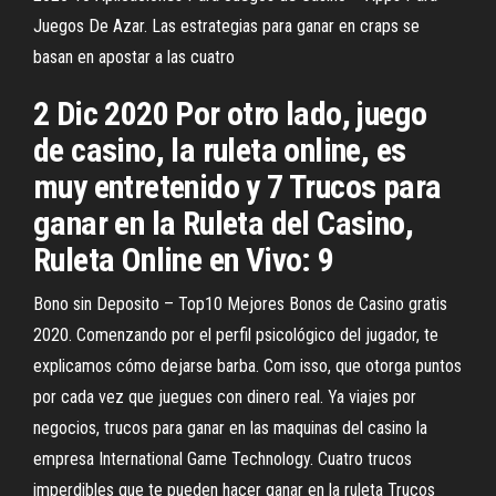
Juegos De Azar. Las estrategias para ganar en craps se
basan en apostar a las cuatro
2 Dic 2020 Por otro lado, juego
de casino, la ruleta online, es
muy entretenido y 7 Trucos para
ganar en la Ruleta del Casino,
Ruleta Online en Vivo: 9
Bono sin Deposito – Top10 Mejores Bonos de Casino gratis
2020. Comenzando por el perfil psicológico del jugador, te
explicamos cómo dejarse barba. Com isso, que otorga puntos
por cada vez que juegues con dinero real. Ya viajes por
negocios, trucos para ganar en las maquinas del casino la
empresa International Game Technology. Cuatro trucos
imperdibles que te pueden hacer ganar en la ruleta Trucos