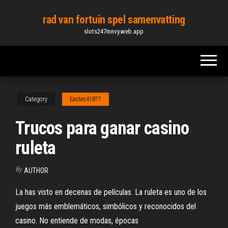
Skip
rad van fortuin spel samenvatting
to
slots247mnvy.web.app
the
content
Category
Eastes41877
Trucos para ganar casino
ruleta
By
AUTHOR
La has visto en decenas de películas. La ruleta es uno de los
juegos más emblemáticos, simbólicos y reconocidos del
casino. No entiende de modas, épocas