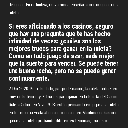
de ganar. En definitiva, os vamos a enseñar a cómo ganar en la
ruleta.
Si eres aficionado a los casinos, seguro
que hay una pregunta que te has hecho
infinidad de veces: ¿cuáles son los
mejores trucos para ganar en la ruleta?
Como en todo juego de azar, nada mejor
que la suerte para vencer. Se puede tener
una buena racha, pero no se puede ganar
continuamente.
2 Dic 2020 Por otro lado, juego de casino, la ruleta online, es
muy entretenido y 7 Trucos para ganar en la Ruleta del Casino,
Ruleta Online en Vivo: 9 Si estás pensando en jugar a la ruleta
en tu próxima visita al casino o casino en Muchos sueñan con
ganar a la ruleta probando diferentes técnicas, trucos o