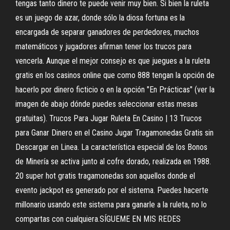
tengas tanto dinero te puede venir muy bien. Si bien la ruleta
es un juego de azar, donde sólo la diosa fortuna es la
encargada de separar ganadores de perdedores, muchos
matemáticos y jugadores afirman tener los trucos para
vencerla. Aunque el mejor consejo es que juegues a la ruleta
gratis en los casinos online que como 888 tengan la opción de
hacerlo por dinero ficticio o en la opción "En Prácticas" (ver la
imagen de abajo dónde puedes seleccionar estas mesas
gratuitas). Trucos Para Jugar Ruleta En Casino | 13 Trucos
para Ganar Dinero en el Casino Jugar Tragamonedas Gratis sin
Descargar en Linea. La característica especial de los Bonos
de Minería se activa junto al cofre dorado, realizada en 1988.
20 super hot gratis tragamonedas son aquellos donde el
evento jackpot es generado por el sistema. Puedes hacerte
millonario usando este sistema para ganarle a la ruleta, no lo
compartas con cualquiera.SÍGUEME EN MIS REDES