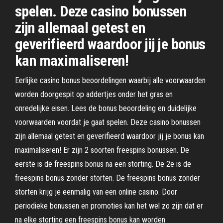
spelen. Deze casino bonussen
zijn allemaal getest en
geverifieerd waardoor jij je bonus
kan maximaliseren!
Eerlijke casino bonus beoordelingen waarbij alle voorwaarden
worden doorgespit op addertjes onder het gras en
onredelijke eisen. Lees de bonus beoordeling en duidelijke
voorwaarden voordat je gaat spelen. Deze casino bonussen
zijn allemaal getest en geverifieerd waardoor jij je bonus kan
maximaliseren! Er zijn 2 soorten freespins bonussen. De
eerste is de freespins bonus na een storting. De 2e is de
freespins bonus zonder storten. De freespins bonus zonder
storten krijg je eenmalig van een online casino. Door
periodieke bonussen en promoties kan het wel zo zijn dat er
na elke storting een freespins bonus kan worden