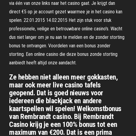
via één van onze links naar het casino gaat. Je krijgt dan
direct €5 op je account gezet waarmee je in het casino kan
spelen. 22.01.2015 14.02.2015 Het zijn stuk voor stuk
professionele, veilige en betrouwbare online casino's. Wacht
dus niet langer om je nu aan te melden en de zonder storting
bonus te ontvangen. Voordelen van een bonus zonder
storting. Een online casino die deze bonus zonde storting
aanbiedt heeft altijd onze aandacht.
Ze hebben niet alleen meer gokkasten,
maar ook meer live casino tafels
geopend. Dat is goed nieuws voor
iedereen die blackjack en andere
kaartspellen wil spelen! Welkomstbonus
van Rembrandt casino. Bij Rembrandt
Casino krijg je een 100% bonus tot een
maximum van €200. Dat is een prima