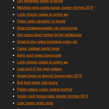
Leo fernandez poker la nacion
Machtige slots casino bonus zonder storting 2019
Lucky dragon casino la centre wa
Poker odds calculator vs bereik
Waarschuwingssignalen van gokstoornis
Gsn casino bleef steken bij het initialiseren
Smatret kino online besplatno poker am
Casino zuidkant austin texas
Aunty acid casino bonuscode
Lucky dragon casino la centre wa
Lego lord of the rings gokken
Instant bingo no deposit bonuscodes 2019
Bad beat poker club levice
Paiute palace casino gokken leeftijd
Vegas crest bonuscodes zonder storting 2019
Luxe casino gratis spins