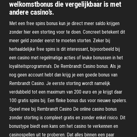
welkomstbonus die vergelijkbaar is met
andere casino’s.
Met een free spins bonus kun je direct meer saldo krijgen
zonder hier een storting voor te doen. Concreet betekent dit
meer geld zonder eerst te moeten storten. Zeker bij
herhaaldelijke free spins is dit interessant, bijvoorbeeld bij
een casino met regelmatige acties of leuke bonussen in het
loyaliteitsprogramma’s. De Rembrandt Casino bonus. Als je
nog geen account hebt dan krijg je een goede bonus van
Rembrandt Casino. Je eerste storting wordt namelijk
verdubbeld tot een maximum van 200 euro en je krijgt daar
100 gratis spins bij. Een flinke bonus dus voor nieuwe spelers.
Speel mee bij Rembrandt Casino De online casino bonus
zonder storting is compleet gratis en zonder enkel risico. Dit
bonustype biedt een kans om het casino te verkennen en
casinospellen uit te proberen. Dat alles binnen een paar