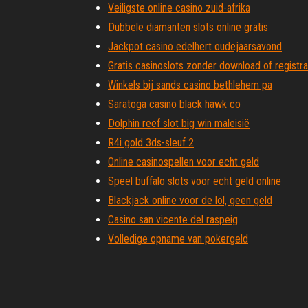
Veiligste online casino zuid-afrika
Dubbele diamanten slots online gratis
Jackpot casino edelhert oudejaarsavond
Gratis casinoslots zonder download of registra
Winkels bij sands casino bethlehem pa
Saratoga casino black hawk co
Dolphin reef slot big win maleisië
R4i gold 3ds-sleuf 2
Online casinospellen voor echt geld
Speel buffalo slots voor echt geld online
Blackjack online voor de lol, geen geld
Casino san vicente del raspeig
Volledige opname van pokergeld
Ibps po prelims sleuf 2