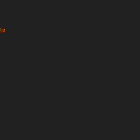
tie
Proudly powered by
WordPress
|
Theme:
Envo Magazine