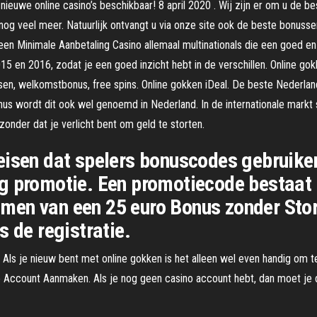
 nieuwe online casino’s beschikbaar! 8 april 2020 . Wij zijn er om u de b
 nog veel meer. Natuurlijk ontvangt u via onze site ook de beste bonuss
en Minimale Aanbetaling Casino allemaal multinationals die een goed en
5 en 2016, zodat je een goed inzicht hebt in de verschillen. Online gokk
en, welkomstbonus, free spins. Online gokken iDeal. De beste Nederlan
onus wordt dit ook wel genoemd in Nederland. In de internationale mar
zonder dat je verlicht bent om geld te storten.
eisen dat spelers bonuscodes gebruike
g promotie. Een promotiecode bestaat 
laimen van een 25 euro Bonus zonder Sto
s de registratie.
jk. Als je nieuw bent met online gokken is het alleen wel even handig om
no Account Aanmaken. Als je nog geen casino account hebt, dan moet je 