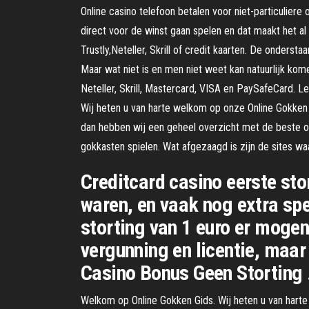
Online casino telefoon betalen voor niet-particulier
direct voor de winst gaan spelen en dat maakt het al 
Trustly,Neteller, Skrill of credit kaarten. De onders
Maar wat niet is en men niet weet kan natuurlijk kom
Neteller, Skrill, Mastercard, VISA en PaySafeCard. L
Wij heten u van harte welkom op onze Online Gokken G
dan hebben wij een geheel overzicht met de beste onli
gokkasten spielen. Wat afgezaagd is zijn de sites waa
Creditcard casino eerste sto
waren, en vaak nog extra sp
storting van 1 euro er moge
vergunning en licentie, maa
Casino Bonus Geen Storting
Welkom op Online Gokken Gids. Wij heten u van harte