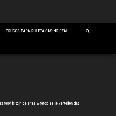
TRUCOS PARA RULETA CASINO REAL
ezaagd is zijn de sites waarop ze je vertellen dat