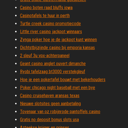
Casino boten raad bluffs iowa
Casinotafels te huur in perth
Turtle creek casino promotiecode
Little river casino jackpot winnaars
Zynga poker hoe je de jackpot kunt winnen
Dichtstbijzijnde casino bij emporia kansas
2 sleuf 3u vpx-achterpaneel
Geant casino anglet ouvert dimanche
Ryobi tafelzaag bt3000 verstekgleuf
Hoe je een pokertafel bouwt met bekerhouders
Poker chicago night baseball met een bye
Casino cruisehaven aransas texas
Nieuwe slotsites geen aanbetaling
Tovenaar van oz robijnrode pantoffels casino
Gratis no deposit bonus slots usa
Azteekse krijger en prinses