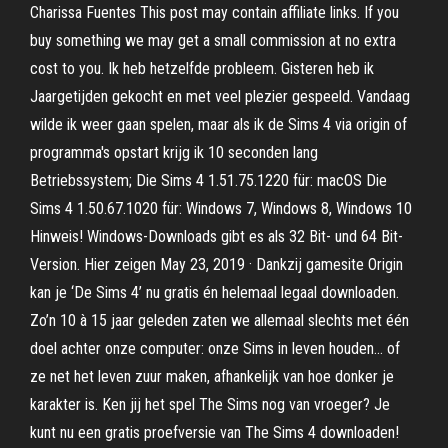
Charissa Fuentes This post may contain affiliate links. If you
buy something we may get a small commission at no extra
cost to you. Ik heb hetzelfde probleem. Gisteren heb ik
Jaargetijden gekocht en met veel plezier gespeeld. Vandaag
wilde ik weer gaan spelen, maar als ik de Sims 4 via origin of
programma's opstart krijg ik 10 seconden lang
Betriebssystem; Die Sims 4 1.51.75.1220 für: macOS Die
Sims 4 1.50.67.1020 für: Windows 7, Windows 8, Windows 10
Hinweis! Windows-Downloads gibt es als 32 Bit- und 64 Bit-
Version. Hier zeigen May 23, 2019 · Dankzij gamesite Origin
kan je ‘De Sims 4’ nu gratis én helemaal legaal downloaden.
Zo’n 10 à 15 jaar geleden zaten we allemaal slechts met één
doel achter onze computer: onze Sims in leven houden… of
ze net het leven zuur maken, afhankelijk van hoe donker je
karakter is. Ken jij het spel The Sims nog van vroeger? Je
kunt nu een gratis proefversie van The Sims 4 downloaden!