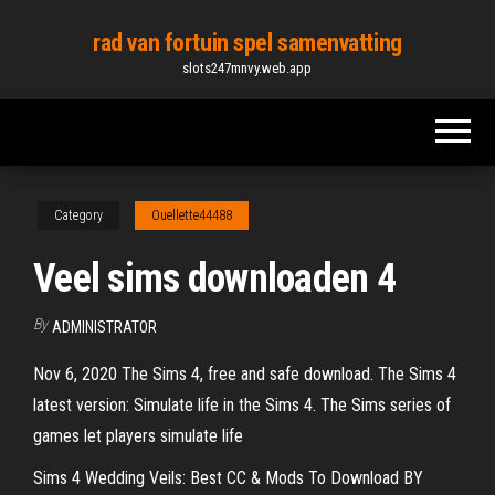
Skip
rad van fortuin spel samenvatting
to
slots247mnvy.web.app
the
content
Category
Ouellette44488
Veel sims downloaden 4
By
ADMINISTRATOR
Nov 6, 2020 The Sims 4, free and safe download. The Sims 4
latest version: Simulate life in the Sims 4. The Sims series of
games let players simulate life
Sims 4 Wedding Veils: Best CC & Mods To Download BY